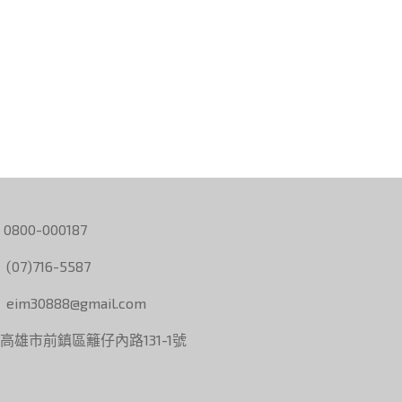
0800-000187
(07)716-5587
eim30888@gmail.com
高雄市前鎮區籬仔內路131-1號