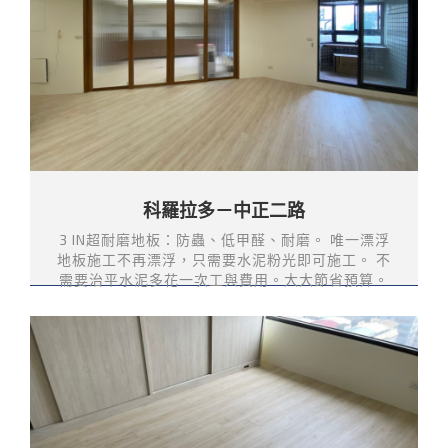
科羅拉多－中正二路
3 IN超耐磨地板：防蟲、低甲醛、耐磨。 唯一漂浮
地板施工不再漂浮，只需要水泥粉光即可施工。 不
需要治平水泥多花一次工與費用。大大節省預算。