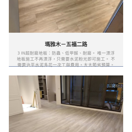
瑪雅木－五福二路
3 IN超耐磨地板：防蟲、低甲醛、耐磨。 唯一漂浮
地板施工不再漂浮，只需要水泥粉光即可施工。 不
需要治平水泥多花一次工與費用。大大節省預算。