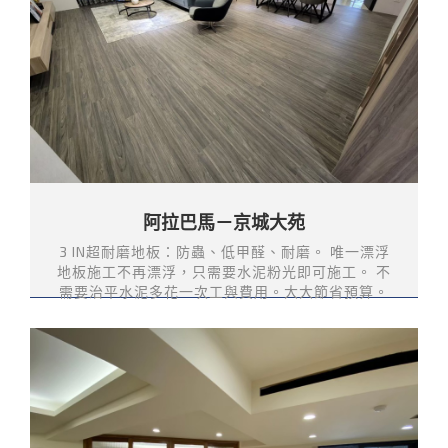
阿拉巴馬－京城大苑
3 IN超耐磨地板：防蟲、低甲醛、耐磨。 唯一漂浮
地板施工不再漂浮，只需要水泥粉光即可施工。 不
需要治平水泥多花一次工與費用。大大節省預算。