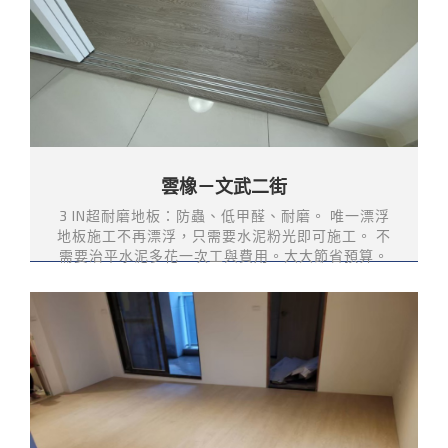
雲橡－文武二街
3 IN超耐磨地板：防蟲、低甲醛、耐磨。 唯一漂浮
地板施工不再漂浮，只需要水泥粉光即可施工。 不
需要治平水泥多花一次工與費用。大大節省預算。