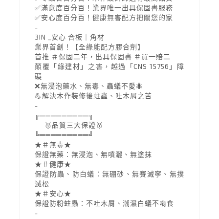
✅滿意度百分百！業界唯一出具保固書服務
✅安心度百分百！健康無害配方把關您的家
-
3IN _安心 合板｜角材
業界首創！【全綠能配方膠合劑】
首推 ＃保固二年，出具保固書 ＃買一賠二
顛覆「綠建材」之害，越過「CNS 15756」障
礙
❌無浸泡藥水、無毒、蟲蟻不愛🐜
💪解決木作裝修後蛀蟲、吐木屑之苦
-
╔═════════╗
🥇品質三大保證🥇
╚═════════╝
★＃無毒★
保證無藥：無浸泡、無噴灑、無塗抹
★＃健康★
保證防蟲、防白蟻：無硼砂、無賽滅寧、無撲
滅松
★＃安心★
保證防粉蛀蟲：不吐木屑、潮濕白蟻不啃食
-