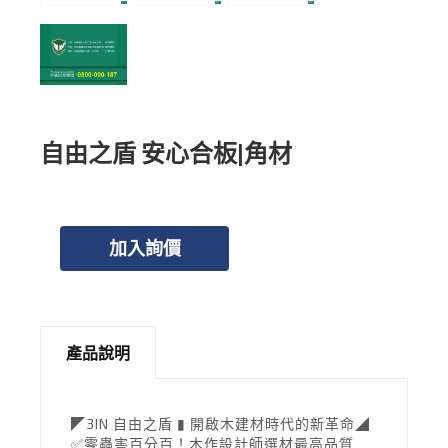
自由之盾 安心合板|角材
加入詢價
產品說明
◤3IN 自由之盾 ▮ 開啟木建材時代的新革命◢
✅零蟲害百分百！木作設計師選材最高品質