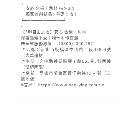
╔════════════╗
安心 合板｜角材 指名3IN
獨家首創新品✨重磅上市！
╚════════════╝
-
【3IN自由之盾】安心 合板｜角材
保證蟲蟻不愛｜唯一木作首選
☎全省服務專線：（0800）000-187
📍北部：新北市板橋區中山路二段388-3號
（大葉建材）
📍中部：台中縣神岡區豐工路663巷5號西棟
（凱鉅國際）
📍南部：高雄市前鎮區籬仔內路131-1號（三
鷹地板）
🌐官網： https://www.san-ying.com.tw